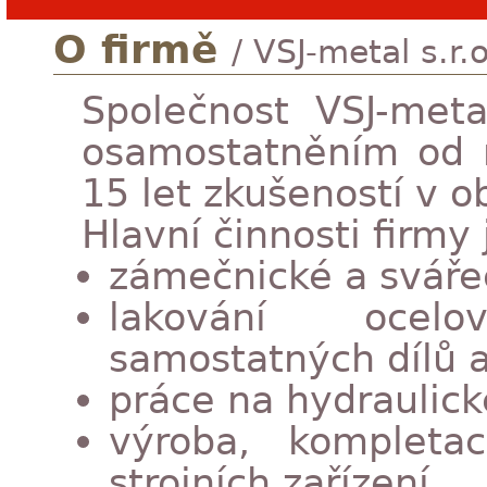
O
firmě
/ VSJ-metal s.r.o
Společnost VSJ-metal 
osamostatněním od 
15 let zkušeností v ob
Hlavní činnosti firmy 
zámečnické a sváře
lakování ocel
samostatných dílů a
práce na hydraulic
výroba, kompleta
strojních zařízení